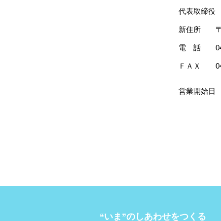
代表取締役
新住所 〒18
電 話 042-
ＦＡＸ 042-
営業開始日 
“いま”のしあわせをつくる